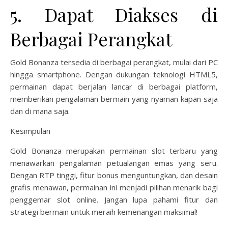
5. Dapat Diakses di
Berbagai Perangkat
Gold Bonanza tersedia di berbagai perangkat, mulai dari PC
hingga smartphone. Dengan dukungan teknologi HTML5,
permainan dapat berjalan lancar di berbagai platform,
memberikan pengalaman bermain yang nyaman kapan saja
dan di mana saja.
Kesimpulan
Gold Bonanza merupakan permainan slot terbaru yang
menawarkan pengalaman petualangan emas yang seru.
Dengan RTP tinggi, fitur bonus menguntungkan, dan desain
grafis menawan, permainan ini menjadi pilihan menarik bagi
penggemar slot online. Jangan lupa pahami fitur dan
strategi bermain untuk meraih kemenangan maksimal!